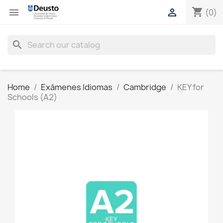
shopping_cart


(0)
search
Home
Exámenes Idiomas
Cambridge
KEY for
Schools (A2)