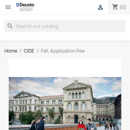
shopping_cart


(0)
search
Home
CIDE
Fall, Application Fee