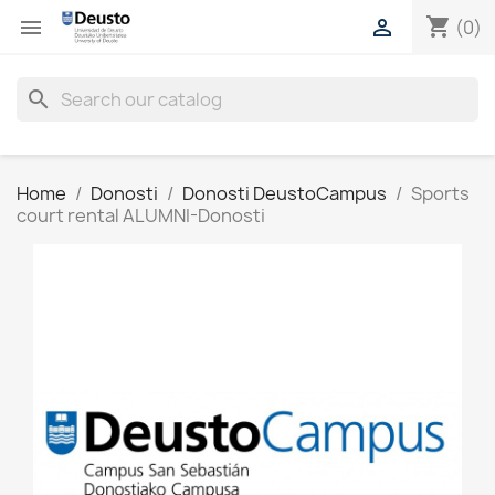
shopping_cart


(0)
search
Home
Donosti
Donosti DeustoCampus
Sports
court rental ALUMNI-Donosti