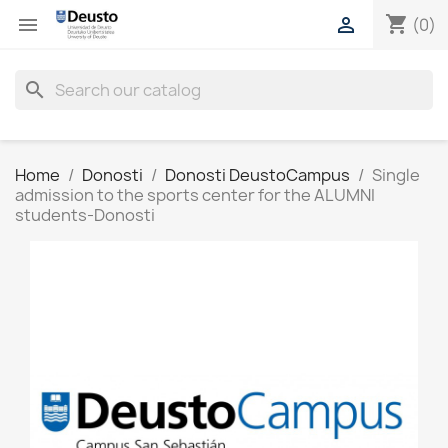
shopping_cart


(0)
search
Home
Donosti
Donosti DeustoCampus
Single
admission to the sports center for the ALUMNI
students-Donosti