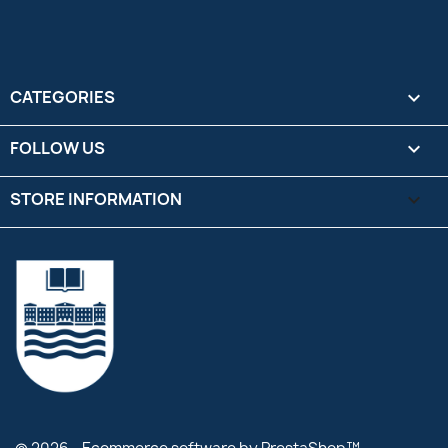
CATEGORIES

FOLLOW US

STORE INFORMATION
keyboard_arrow_down