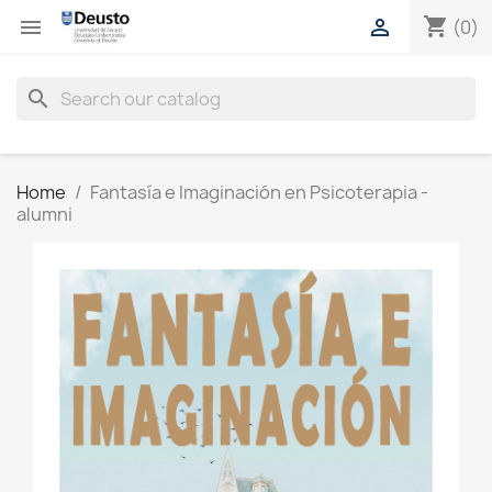
shopping_cart


(0)
search
Home
Fantasía e Imaginación en Psicoterapia -
alumni