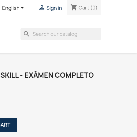
shopping_cart


Cart
(0)
English
Sign in
search
SKILL - EXÁMEN COMPLETO
CART