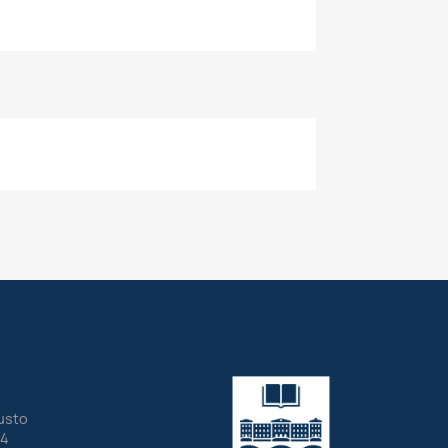
eusto
24