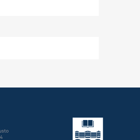
eusto
24