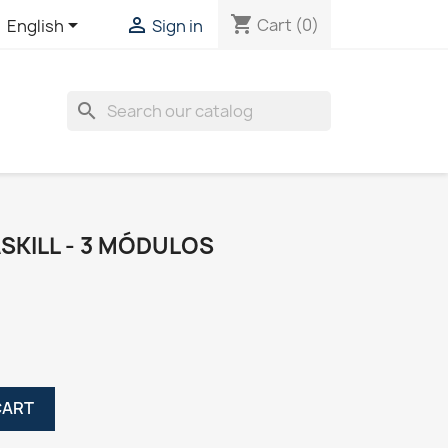
shopping_cart


Cart
(0)
English
Sign in
search
SKILL - 3 MÓDULOS
CART