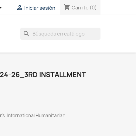
shopping_cart


Carrito
(0)
Iniciar sesión
search
24-26_3RD INSTALLMENT
's International Humanitarian