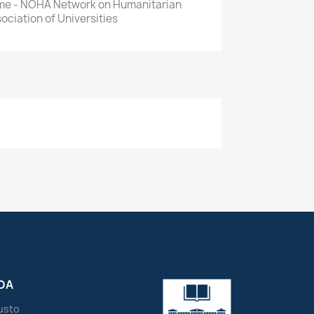
e - NOHA Network on Humanitarian
sociation of Universities
DA
eusto