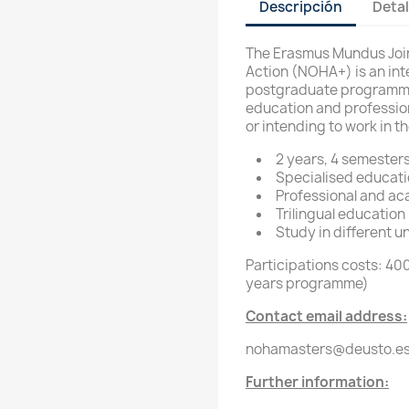
Descripción
Detal
The Erasmus Mundus Join
Action (NOHA+) is an inte
postgraduate programme
education and professio
or intending to work in t
2 years, 4 semester
Specialised educati
Professional and ac
Trilingual education
Study in different u
Participations costs: 400
years programme)
Contact email address:
nohamasters@deusto.e
Further information: