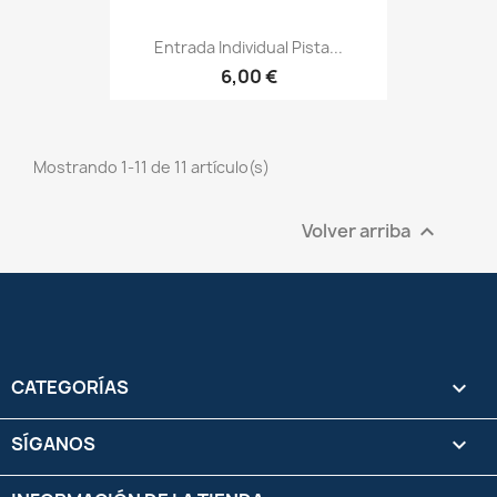
Entrada Individual Pista...
6,00 €
Mostrando 1-11 de 11 artículo(s)
Volver arriba

CATEGORÍAS

SÍGANOS
