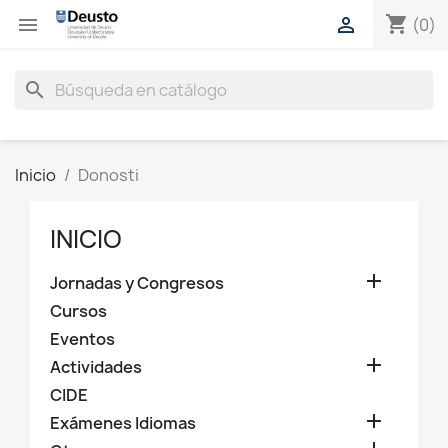
shopping_cart


(0)
search
Inicio
Donosti
INICIO

Jornadas y Congresos
Cursos
Eventos

Actividades
CIDE

Exámenes Idiomas