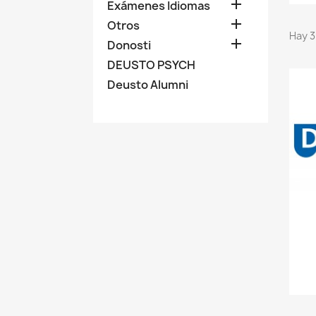

Exámenes Idiomas

Otros
Hay 3

Donosti
DEUSTO PSYCH
Deusto Alumni