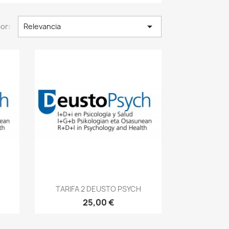

or:
Relevancia
Vista rápida

TARIFA 2 DEUSTO PSYCH
25,00 €