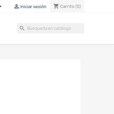
shopping_cart


Carrito
(0)
Iniciar sesión
search