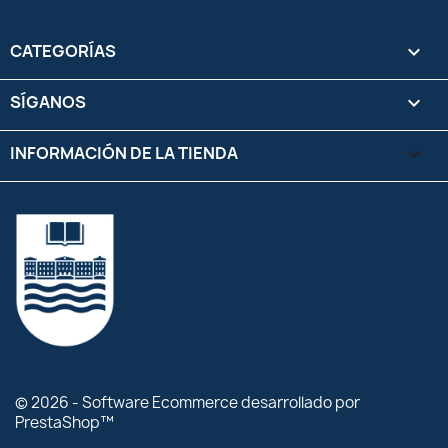
CATEGORÍAS

SÍGANOS

INFORMACIÓN DE LA TIENDA
keyboard_arrow_down
© 2026 - Software Ecommerce desarrollado por
PrestaShop™