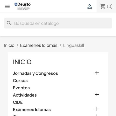
shopping_cart


(0)
search
Inicio
Exámenes Idiomas
Linguaskill
INICIO

Jornadas y Congresos
Cursos
Eventos

Actividades
CIDE

Exámenes Idiomas