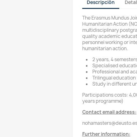
Descripción
Detal
The Erasmus Mundus Joint
Humanitarian Action (NOH
multidisciplinary postg
quality academic educat
personnel working or inte
humanitarian action.
2 years, 4 semester
Specialised educati
Professional and ac
Trilingual education
Study in different u
Participations costs: 4,0
years programme)
Contact email address:
nohamasters@deusto.e
Further information: