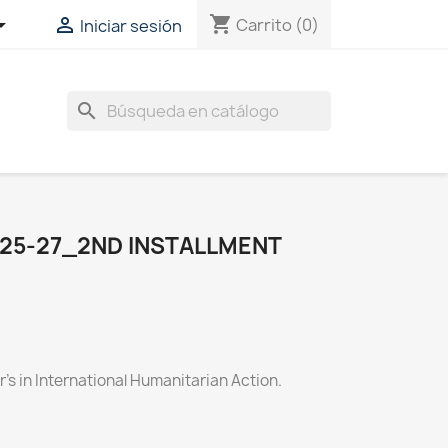
shopping_cart


Carrito
(0)
Iniciar sesión
search
25-27_2ND INSTALLMENT
s in International Humanitarian Action.