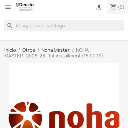
shopping_cart


(0)
search
Inicio
Otros
Noha Master
NOHA
MASTER_2026-28_1st installment (16.000€)